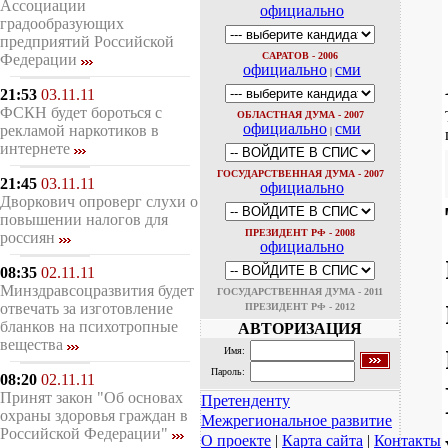
Ассоциации
официально
градообразующих
предприятий Российской
САРАТОВ - 2006
Федерации
официально
сми
|
21:53
03.11.11
ФСКН будет бороться с
ОБЛАСТНАЯ ДУМА - 2007
официально
сми
рекламой наркотиков в
|
интернете
ГОСУДАРСТВЕННАЯ ДУМА - 2007
21:45
03.11.11
официально
Дворкович опроверг слухи о
повышении налогов для
ПРЕЗИДЕНТ РФ - 2008
россиян
официально
08:35
02.11.11
Минздравсоцразвития будет
ГОСУДАРСТВЕННАЯ ДУМА - 2011
отвечать за изготовление
ПРЕЗИДЕНТ РФ - 2012
бланков на психотропные
АВТОРИЗАЦИЯ
вещества
Имя:
Пароль:
08:20
02.11.11
Принят закон "Об основах
Претенденту
охраны здоровья граждан в
Межрегиональное развитие
Российской Федерации"
О проекте
|
Карта сайта
|
Контакты