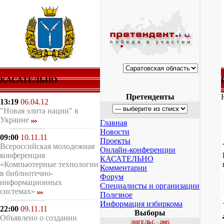
КАСАТЕЛЬНО
Претенденты
13:19
06.04.12
"Новая элита нации" в
Украине
Главная
Новости
09:00
10.11.11
Проекты
Всероссийская молодежная
Онлайн-конференции
конференция
КАСАТЕЛЬНО
«Компьютерные технологии
Комментарии
в библиотечно-
Форум
информационных
Специалисты и организации
системах»
Полезное
Информация избиркома
22:00
09.11.11
Выборы
Объявлено о создании
ЭНГЕЛЬС - 2005